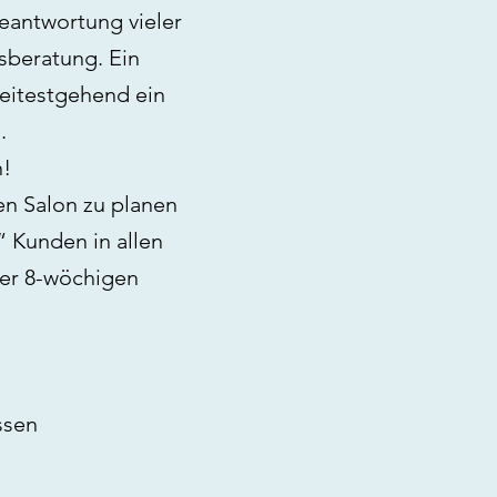
Beantwortung vieler
sberatung. Ein
weitestgehend ein
.
n!
en Salon zu planen
“ Kunden in allen
iner 8-wöchigen
ssen