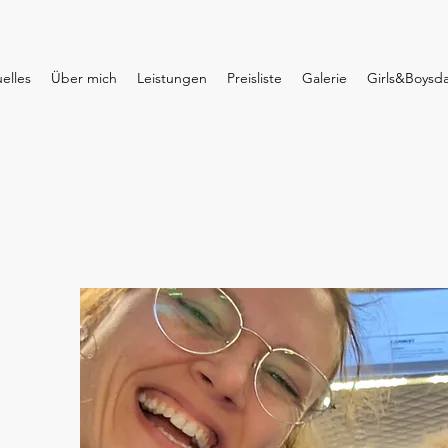
elles
Über mich
Leistungen
Preisliste
Galerie
Girls&Boysda