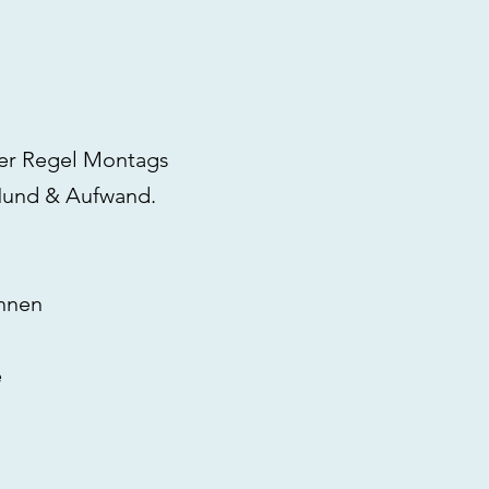
er Regel Montags
h Hund & Aufwand.
önnen
e