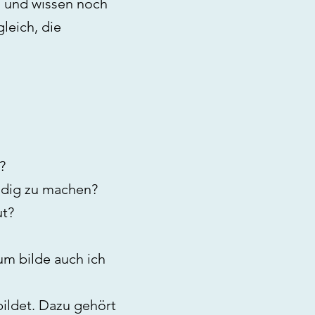
n und wissen noch
leich, die
?
ändig zu machen?
ut?
um bilde auch ich
bildet. Dazu gehört