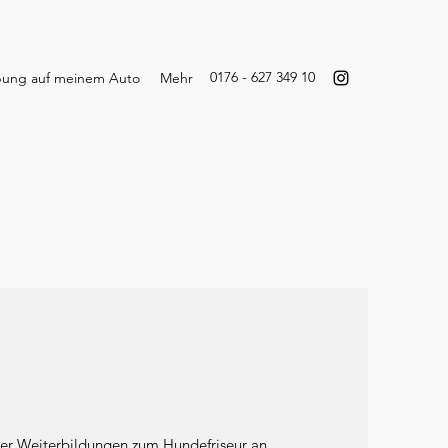
0176 - 627 349 10
bung auf meinem Auto
Mehr
tler Weiterbildungen zum Hundefriseur an.